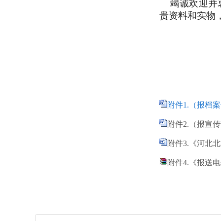
竭诚欢迎并衷
贵资料和实物
附件1.（报档
附件2.（报宣
附件3.《河北
附件4.《报送电