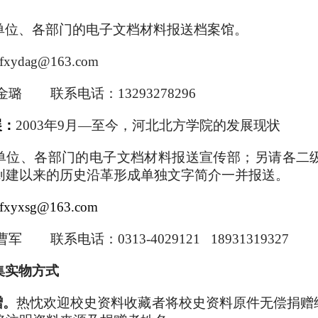
单位、各部门的电子文档材料报送档案馆。
xydag@163.com
金璐 联系电话：13293278296
展：
2003年9月—至今，河北北方学院的发展现状
单位、各部门的电子文档材料报送宣传部；
另请各二
创建以来的历史沿革形成单独文字简介一并报送。
bfxyxsg@163.com
军 联系电话：0313-4029121 18931319327
集实物方式
赠。
热忱欢迎校史资料收藏者将校史资料原件无偿捐赠