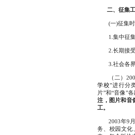
二、征集
(一)征集
1.集中征
2.长期接
3.社会各
（二）2
学校
”进行分
片”和“音像”
注，图片和音像
工。
2003
务、校园文化