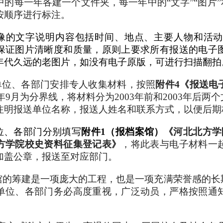
中的每一年各建一个文件夹，每一年中的“文字”“图片”
按顺序进行标注。
像的文字说明内容包括时间、地点、主要人物和活动
保证图片清晰度和质量，原则上要求所有报送的电子
年代久远的老图片，如没有电子原版，可进行扫描翻拍
单位、各部门安排专人收集材料，按照
附件4《报送电
3年9月为分界线，将材料分为2003年前和2003年
注明报送单位名称，报送人姓名和联系方式，以便后期
、各部门分别填写
附件1（报档案馆）
《河北北方学
方学院校史资料征集登记表》
，将此表与电子材料一
加盖公章，报送至对应部门。
的筹建是一项庞大的工程，也是一项充满荣誉感的长
单位、各部门务必高度重视，广泛动员，严格按照通