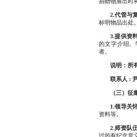
捐赠物展出时
2.
代管与
标明物品出处
3.
提供资
的文字介绍。
者。
说明：所
联系人 : 
（三）征
1.
领导关
资料等。
2.
师资队
过的有纪念意